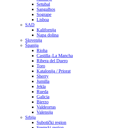
Setubal
Sangalhos
Sogrape
Lisboa
SAD
Kalifornija
Napa dolina
Slovenija
Španija
Rioha
Castilla–La Mancha
Ribera del Duero
Toro
Katalonija / Priorat
Sherry
Jumilla
Jekla
Rueda
Galicia
Bierzo
Valdeorras
Valensija
Srbija
Subotički region
Sremski region