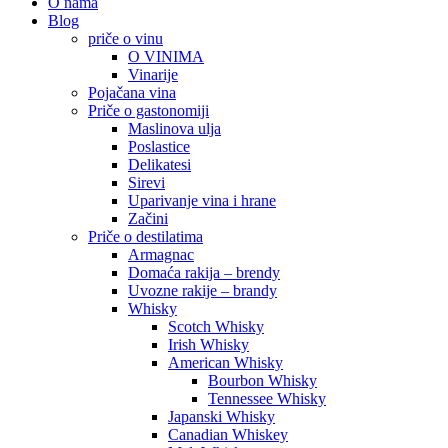
O nama
Blog
priče o vinu
O VINIMA
Vinarije
Pojačana vina
Priče o gastonomiji
Maslinova ulja
Poslastice
Delikatesi
Sirevi
Uparivanje vina i hrane
Začini
Priče o destilatima
Armagnac
Domaća rakija – brendy
Uvozne rakije – brandy
Whisky
Scotch Whisky
Irish Whisky
American Whisky
Bourbon Whisky
Tennessee Whisky
Japanski Whisky
Canadian Whiskey