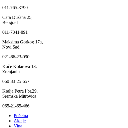
011-765-3790
Cara Dušana 25,
Beograd
011-7341-891
Maksima Gorkog 17a,
Novi Sad
021-66-23-090
Koče Kolarova 13,
Zrenjanin
060-33-25-657
Kralja Petra I br.29,
Sremska Mitrovica
065-21-65-466
Početna
Akcije
Vina