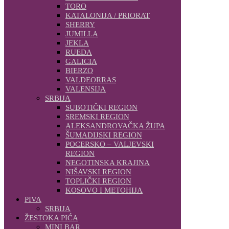
TORO
KATALONIJA / PRIORAT
SHERRY
JUMILLA
JEKLA
RUEDA
GALICIA
BIERZO
VALDEORRAS
VALENSIJA
SRBIJA
SUBOTIČKI REGION
SREMSKI REGION
ALEKSANDROVAČKA ŽUPA
ŠUMADIJSKI REGION
POCERSKO – VALJEVSKI
REGION
NEGOTINSKA KRAJINA
NIŠAVSKI REGION
TOPLIČKI REGION
KOSOVO I METOHIJA
PIVA
SRBIJA
ŽESTOKA PIĆA
MINI BAR