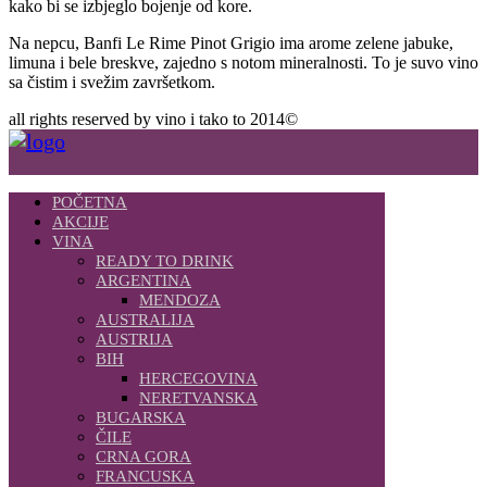
kako bi se izbjeglo bojenje od kore.
Na nepcu, Banfi Le Rime Pinot Grigio ima arome zelene jabuke,
limuna i bele breskve, zajedno s notom mineralnosti. To je suvo vino
sa čistim i svežim završetkom.
all rights reserved by vino i tako to 2014©
POČETNA
AKCIJE
VINA
READY TO DRINK
ARGENTINA
MENDOZA
AUSTRALIJA
AUSTRIJA
BIH
HERCEGOVINA
NERETVANSKA
BUGARSKA
ČILE
CRNA GORA
FRANCUSKA