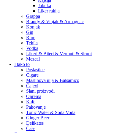
Kajsija
Jabuka
Liker rakija
Grappa
Brandy & Vinjak & Armagnac
Konjak
Gin
Rum
Tekila
Vodka
Likeri & Biteri & Vermuti & Sirupi
Mezcal
I tako to
Poslastice
Cigare
Maslinova ulja & Balsamico
Čajevi
Slani proizvodi
Oprema
Kafe
Pakovanje
Tonic Water & Soda Voda
Ginger Beer
Delikates
Čaše