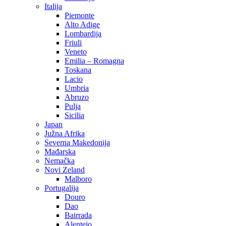
Italija
Piemonte
Alto Adige
Lombardija
Friuli
Veneto
Emilia – Romagna
Toskana
Lacio
Umbria
Abruzo
Pulja
Sicilia
Japan
Južna Afrika
Severna Makedonija
Mađarska
Nemačka
Novi Zeland
Malboro
Portugalija
Douro
Dao
Bairrada
Alentejo