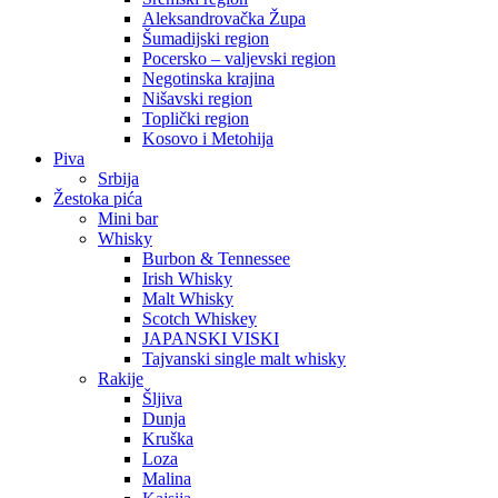
Aleksandrovačka Župa
Šumadijski region
Pocersko – valjevski region
Negotinska krajina
Nišavski region
Toplički region
Kosovo i Metohija
Piva
Srbija
Žestoka pića
Mini bar
Whisky
Burbon & Tennessee
Irish Whisky
Malt Whisky
Scotch Whiskey
JAPANSKI VISKI
Tajvanski single malt whisky
Rakije
Šljiva
Dunja
Kruška
Loza
Malina