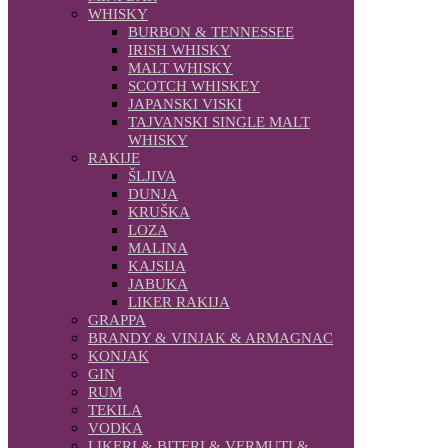
WHISKY
BURBON & TENNESSEE
IRISH WHISKY
MALT WHISKY
SCOTCH WHISKEY
JAPANSKI VISKI
TAJVANSKI SINGLE MALT
WHISKY
RAKIJE
ŠLJIVA
DUNJA
KRUŠKA
LOZA
MALINA
KAJSIJA
JABUKA
LIKER RAKIJA
GRAPPA
BRANDY & VINJAK & ARMAGNAC
KONJAK
GIN
RUM
TEKILA
VODKA
LIKERI & BITERI & VERMUTI &