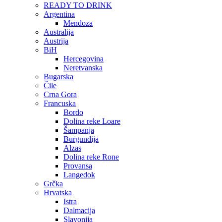
READY TO DRINK
Argentina
Mendoza
Australija
Austrija
BiH
Hercegovina
Neretvanska
Bugarska
Čile
Crna Gora
Francuska
Bordo
Dolina reke Loare
Šampanja
Burgundija
Alzas
Dolina reke Rone
Provansa
Langedok
Grčka
Hrvatska
Istra
Dalmacija
Slavonija