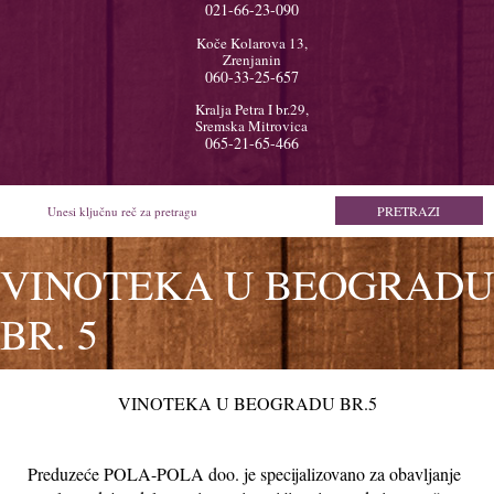
021-66-23-090
Koče Kolarova 13,
Zrenjanin
060-33-25-657
Kralja Petra I br.29,
Sremska Mitrovica
065-21-65-466
VINOTEKA U BEOGRADU
BR. 5
VINOTEKA U BEOGRADU BR.5
Preduzeće POLA-POLA doo. je specijalizovano za obavljanje