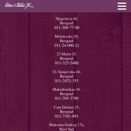
Njegoševa 40,
Beograd
011-308-77-00
Mileševska 20,
Beograd
011-24-000-21
27.Marta 25,
Beograd
011-323-5480
Ul. Sarajevska 46,
Beograd
011-2432-335
Makedonskaa 34,
Beograd
011-765-3790
Cara Dušana 25,
Beograd
011-7341-891
Maksima Gorkog 17a,
Novi Sad