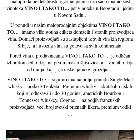
maloprodajne delatnosti trgovine pićima i za sada imamo šest
VINO I TAKO TO…
vinoteka
pet vinoteka u Beogradu i jednu
u Novom Sadu .
VINO I TAKO
U ponudi u našim maloprodajnim objektima
TO…
imamo više stotina etiketa domaćih i stranih proizvodjača
vina. Domaći proizvodjači su zastupljeni iz svih vinskih regiona
Srbije, a i uvozna vina su gotovo sa svih kontinenata.
Pored vina u prodavnicama VINO I TAKO TO … je odličan
izbor domaćih rakija na prvom mestu šljivovica, a i vocnih rakija
od dunja, kajsija, kruske, jabuke, groždja …
VINO I TAKO TO… sigurno ima najbolju ponudu Single Malt
whisky – preko 30 etiketa , Premium whisky – škotskih i irskih
koji su odležavali i do 30 godina, američkih Bourbon i
Tennessee whiskey, Cognac – najboljih francuskih
proizvodjača, veći broj svetski priznatih likera, premium vodki
…