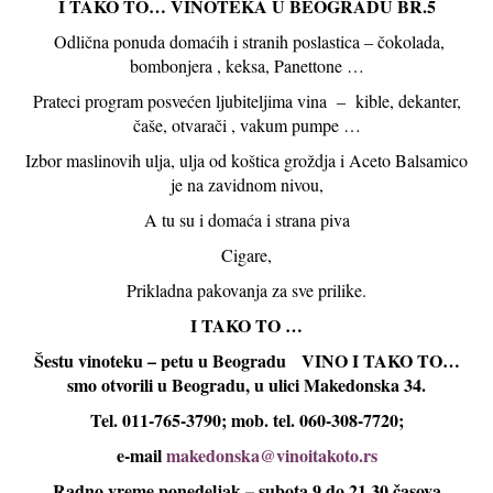
I TAKO TO… VINOTEKA U BEOGRADU BR.5
Odlična ponuda domaćih i stranih poslastica – čokolada,
bombonjera , keksa, Panettone …
Prateci program posvećen ljubiteljima vina – kible, dekanter,
čaše, otvarači , vakum pumpe …
Izbor maslinovih ulja, ulja od koštica groždja i Aceto Balsamico
je na zavidnom nivou,
A tu su i domaća i strana piva
Cigare,
Prikladna pakovanja za sve prilike.
I TAKO TO …
Šestu
vinoteku – petu u Beogradu VINO I TAKO TO…
smo otvorili u Beogradu, u ulici Makedonska 34.
Tel. 011-765-3790; mob. tel. 060-308-7720;
e-mail
makedonska@vinoitakoto.rs
Radno vreme ponedeljak – subota 9 do 21,30
časova