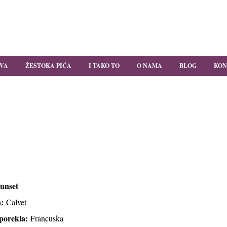
,
27.Marta 25,
Ul. Sarajevska 46,
Makedonskaa 34,
Cara Dušana 25,
Beograd
Beograd
Beograd
Beograd
-21
011-323-5480
011-2432-335
011-765-3790
011-7341-891
IVA
ŽESTOKA PIĆA
I TAKO TO
O NAMA
BLOG
KON
Z SUNSET
Sunset
a:
Calvet
porekla:
Francuska