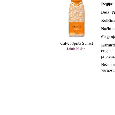
Regija:
Boja:
Pr
Količin
Način o
Slaganj
Calvet Spritz Sunset
Karakte
1.000,00 din.
original
priprem
Nežan no
voćnosti
all rights reserved by vino i tako to 2014©