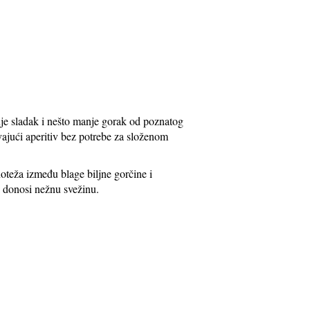
nje sladak i nešto manje gorak od poznatog
ajući aperitiv bez potrebe za složenom
noteža između blage biljne gorčine i
 donosi nežnu svežinu.