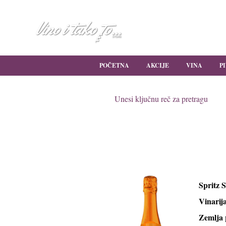
Njegoševa 40,
Mileševska 20
Beograd
Beograd
011-308-77-00
011-24-000
POČETNA
AKCIJE
VINA
P
CALVET SPRIT
Spritz 
Vinarij
Zemlja 