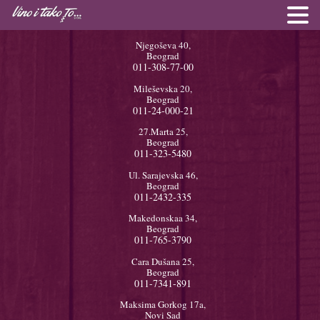
Njegoševa 40,
Beograd
011-308-77-00
Mileševska 20,
Beograd
011-24-000-21
27.Marta 25,
Beograd
011-323-5480
Ul. Sarajevska 46,
Beograd
011-2432-335
Makedonskaa 34,
Beograd
011-765-3790
Cara Dušana 25,
Beograd
011-7341-891
Maksima Gorkog 17a,
Novi Sad