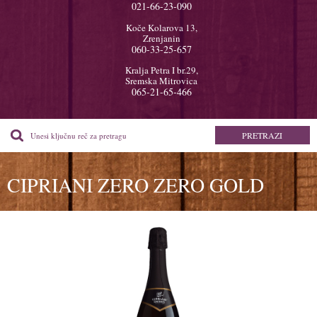
021-66-23-090
Koče Kolarova 13,
Zrenjanin
060-33-25-657
Kralja Petra I br.29,
Sremska Mitrovica
065-21-65-466
CIPRIANI ZERO ZERO GOLD