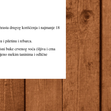
hrasta drugog korišćenja i najmanje 18
 i piletinu i rebarca.
sni buke crvenog voća (šljiva i crna
vijeno mekim taninima i odlične