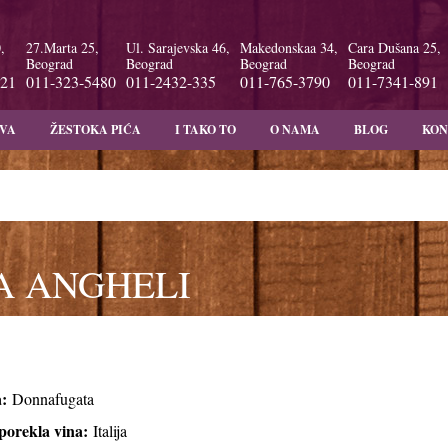
,
27.Marta 25,
Ul. Sarajevska 46,
Makedonskaa 34,
Cara Dušana 25,
Beograd
Beograd
Beograd
Beograd
-21
011-323-5480
011-2432-335
011-765-3790
011-7341-891
IVA
ŽESTOKA PIĆA
I TAKO TO
O NAMA
BLOG
KON
 ANGHELI
a:
Donnafugata
porekla vina:
Italija