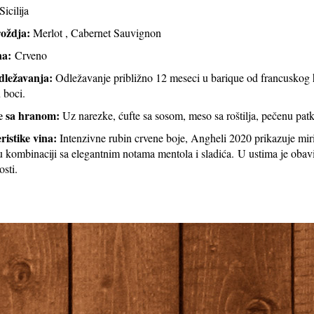
Sicilija
roždja:
Merlot , Cabernet Sauvignon
na:
Crveno
dležavanja:
Odležavanje približno 12 meseci u barique od francuskog 
 boci.
e sa hranom:
Uz narezke, ćufte sa sosom, meso sa roštilja, pečenu patku
ristike vina:
Intenzivne rubin crvene boje, Angheli 2020 prikazuje miri
 u kombinaciji sa elegantnim notama mentola i sladića. U ustima je oba
osti.