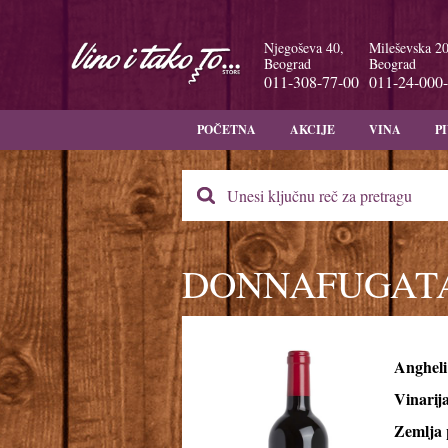
Njegoševa 40,
Mileševska 20
Beograd
Beograd
011-308-77-00
011-24-000
POČETNA
AKCIJE
VINA
P
DONNAFUGATA
Angheli
Vinarij
Zemlja 