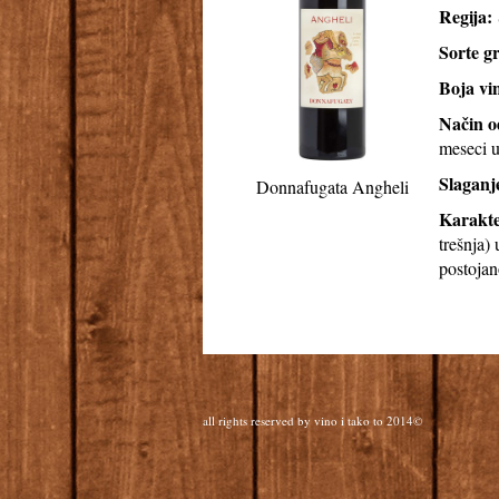
Regija:
Sorte g
Boja vi
Način o
meseci u
Slaganj
Donnafugata Angheli
Karakte
trešnja)
postojan
all rights reserved by vino i tako to 2014©