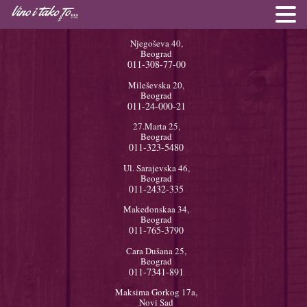
Njegoševa 40,
Beograd
011-308-77-00
Mileševska 20,
Beograd
011-24-000-21
27.Marta 25,
Beograd
011-323-5480
Ul. Sarajevska 46,
Beograd
011-2432-335
Makedonskaa 34,
Beograd
011-765-3790
Cara Dušana 25,
Beograd
011-7341-891
Maksima Gorkog 17a,
Novi Sad