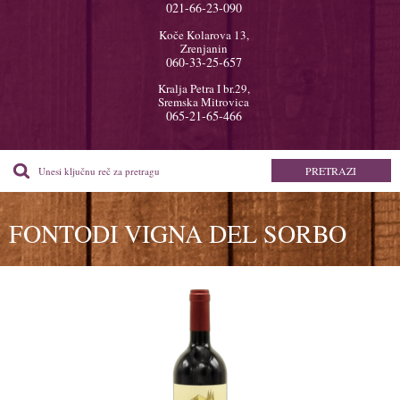
021-66-23-090
Koče Kolarova 13,
Zrenjanin
060-33-25-657
Kralja Petra I br.29,
Sremska Mitrovica
065-21-65-466
FONTODI VIGNA DEL SORBO