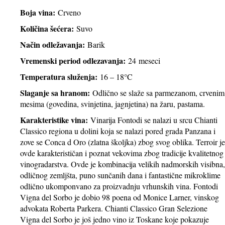
Boja vina:
Crveno
Količina šećera:
Suvo
Način odležavanja:
Barik
Vremenski period odlezavanja:
24 meseci
Temperatura služenja:
16 – 18°C
Slaganje sa hranom:
Odlično se slaže sa parmezanom, crvenim
mesima (govedina, svinjetina, jagnjetina) na žaru, pastama.
Karakteristike vina:
Vinarija Fontodi se nalazi u srcu Chianti
Classico regiona u dolini koja se nalazi pored grada Panzana i
zove se Conca d Oro (zlatna školjka) zbog svog oblika. Terroir je
ovde karakterističan i poznat vekovima zbog tradicije kvalitetnog
vinogradarstva. Ovde je kombinacija velikih nadmorskih visibna,
odličnog zemljšta, puno sunčanih dana i fantastične mikroklime
odlično ukomponvano za proizvadnju vrhunskih vina. Fontodi
Vigna del Sorbo je dobio 98 poena od Monice Larner, vinskog
advokata Roberta Parkera. Chianti Classico Gran Selezione
Vigna del Sorbo je još jedno vino iz Toskane koje pokazuje