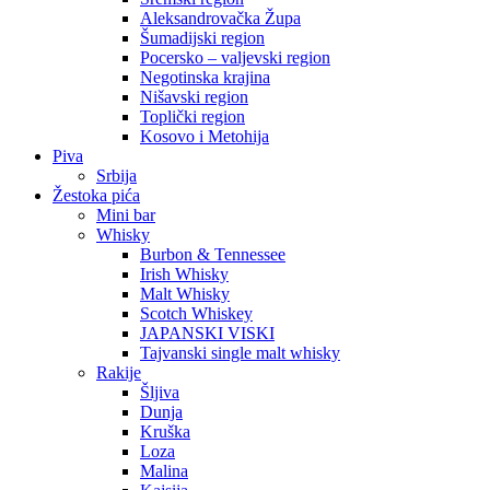
Aleksandrovačka Župa
Šumadijski region
Pocersko – valjevski region
Negotinska krajina
Nišavski region
Toplički region
Kosovo i Metohija
Piva
Srbija
Žestoka pića
Mini bar
Whisky
Burbon & Tennessee
Irish Whisky
Malt Whisky
Scotch Whiskey
JAPANSKI VISKI
Tajvanski single malt whisky
Rakije
Šljiva
Dunja
Kruška
Loza
Malina