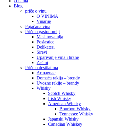
O nama
Blog
priče o vinu
O VINIMA
Vinarije
Pojačana vina
Priče o gastonomiji
Maslinova ulja
Poslastice
Delikatesi
Sirevi
Uparivanje vina i hrane
Začini
Priče o destilatima
Armagnac
Domaća rakija – brendy
Uvozne rakije – brandy
Whisky
Scotch Whisky
Irish Whisky
American Whisky
Bourbon Whisky
Tennessee Whisky
Japanski Whisky
Canadian Whiskey