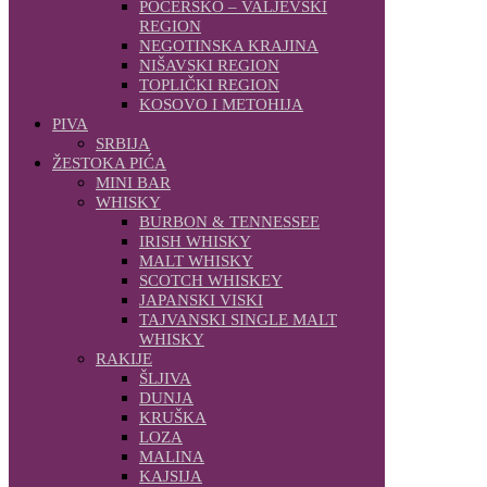
POCERSKO – VALJEVSKI
REGION
NEGOTINSKA KRAJINA
NIŠAVSKI REGION
TOPLIČKI REGION
KOSOVO I METOHIJA
PIVA
SRBIJA
ŽESTOKA PIĆA
MINI BAR
WHISKY
BURBON & TENNESSEE
IRISH WHISKY
MALT WHISKY
SCOTCH WHISKEY
JAPANSKI VISKI
TAJVANSKI SINGLE MALT
WHISKY
RAKIJE
ŠLJIVA
DUNJA
KRUŠKA
LOZA
MALINA
KAJSIJA