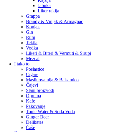
Kajsija
Jabuka
Liker rakija
Grappa
Brandy & Vinjak & Armagnac
Konjak
Gin
Rum
Tekila
Vodka
Likeri & Biteri & Vermuti & Sirupi
Mezcal
I tako to
Poslastice
Cigare
Maslinova ulja & Balsamico
Čajevi
Slani proizvodi
Oprema
Kafe
Pakovanje
Tonic Water & Soda Voda
Ginger Beer
Delikates
Čaše