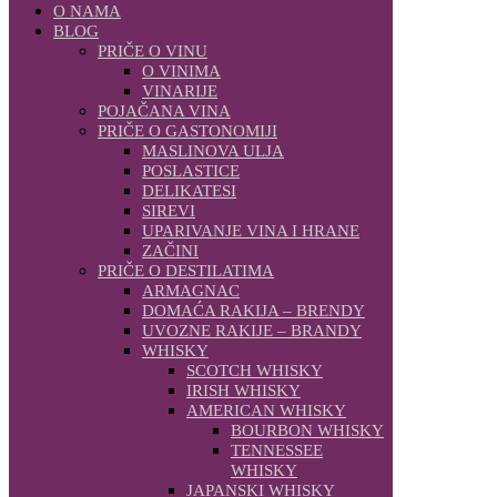
O NAMA
BLOG
PRIČE O VINU
O VINIMA
VINARIJE
POJAČANA VINA
PRIČE O GASTONOMIJI
MASLINOVA ULJA
POSLASTICE
DELIKATESI
SIREVI
UPARIVANJE VINA I HRANE
ZAČINI
PRIČE O DESTILATIMA
ARMAGNAC
DOMAĆA RAKIJA – BRENDY
UVOZNE RAKIJE – BRANDY
WHISKY
SCOTCH WHISKY
IRISH WHISKY
AMERICAN WHISKY
BOURBON WHISKY
TENNESSEE
WHISKY
JAPANSKI WHISKY