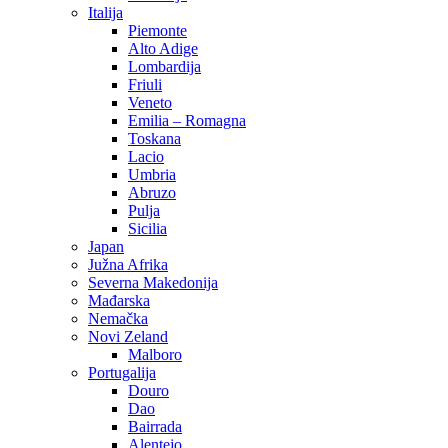
Italija
Piemonte
Alto Adige
Lombardija
Friuli
Veneto
Emilia – Romagna
Toskana
Lacio
Umbria
Abruzo
Pulja
Sicilia
Japan
Južna Afrika
Severna Makedonija
Mađarska
Nemačka
Novi Zeland
Malboro
Portugalija
Douro
Dao
Bairrada
Alentejo