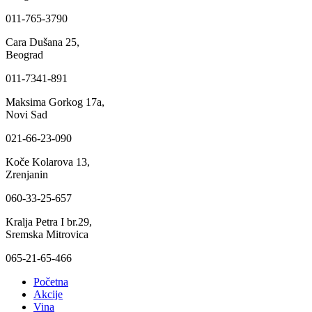
011-765-3790
Cara Dušana 25,
Beograd
011-7341-891
Maksima Gorkog 17a,
Novi Sad
021-66-23-090
Koče Kolarova 13,
Zrenjanin
060-33-25-657
Kralja Petra I br.29,
Sremska Mitrovica
065-21-65-466
Početna
Akcije
Vina