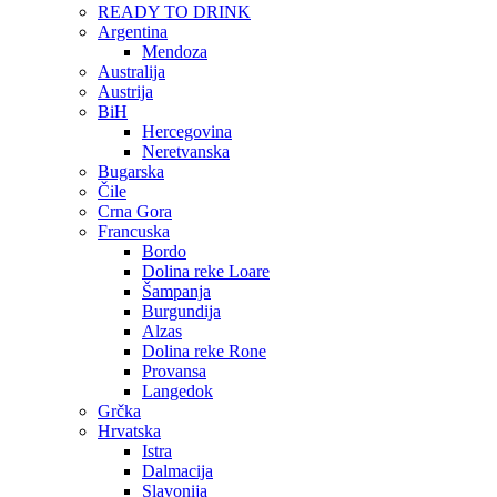
READY TO DRINK
Argentina
Mendoza
Australija
Austrija
BiH
Hercegovina
Neretvanska
Bugarska
Čile
Crna Gora
Francuska
Bordo
Dolina reke Loare
Šampanja
Burgundija
Alzas
Dolina reke Rone
Provansa
Langedok
Grčka
Hrvatska
Istra
Dalmacija
Slavonija