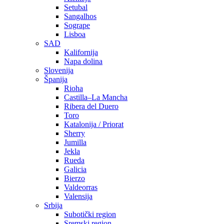
Setubal
Sangalhos
Sogrape
Lisboa
SAD
Kalifornija
Napa dolina
Slovenija
Španija
Rioha
Castilla–La Mancha
Ribera del Duero
Toro
Katalonija / Priorat
Sherry
Jumilla
Jekla
Rueda
Galicia
Bierzo
Valdeorras
Valensija
Srbija
Subotički region
Sremski region