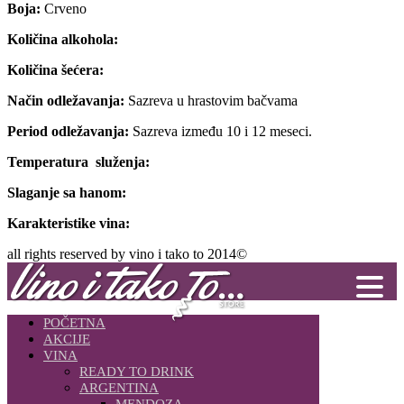
Boja:
Crveno
Količina alkohola:
Količina šećera:
Način odležavanja:
Sazreva u hrastovim bačvama
Period odležavanja:
Sazreva između 10 i 12 meseci.
Temperatura služenja:
Slaganje sa hanom:
Karakteristike vina:
all rights reserved by vino i tako to 2014©
POČETNA
AKCIJE
VINA
READY TO DRINK
ARGENTINA
MENDOZA