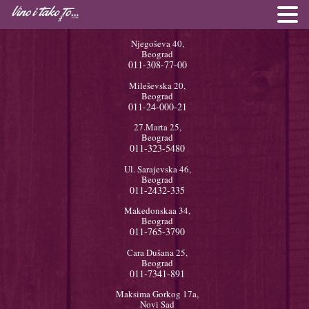
Njegoševa 40,
Beograd
011-308-77-00
Mileševska 20,
Beograd
011-24-000-21
27.Marta 25,
Beograd
011-323-5480
Ul. Sarajevska 46,
Beograd
011-2432-335
Makedonskaa 34,
Beograd
011-765-3790
Cara Dušana 25,
Beograd
011-7341-891
Maksima Gorkog 17a,
Novi Sad