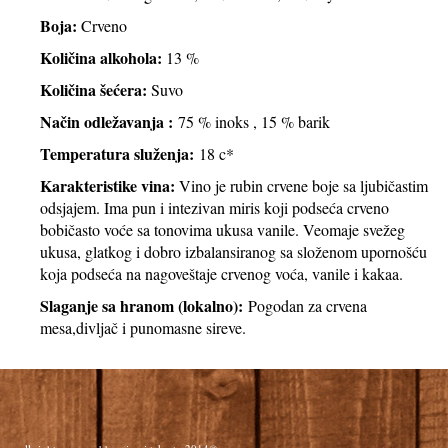
Boja:
Crveno
Količina alkohola:
13 %
Količina šećera:
Suvo
Način odležavanja :
75 % inoks , 15 % barik
Temperatura služenja:
18 c*
Karakteristike vina:
Vino je rubin crvene boje sa ljubičastim
odsjajem. Ima pun i intezivan miris koji podseća crveno
bobičasto voće sa tonovima ukusa vanile. Veomaje svežeg
ukusa, glatkog i dobro izbalansiranog sa složenom upornošću
koja podseća na nagoveštaje crvenog voća, vanile i kakaa.
Slaganje sa hranom (lokalno):
Pogodan za crvena
mesa,divljač i punomasne sireve.