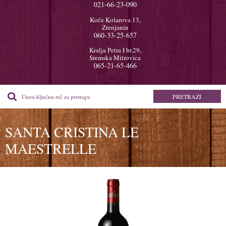
021-66-23-090
Koče Kolarova 13,
Zrenjanin
060-33-25-657
Kralja Petra I br.29,
Sremska Mitrovica
065-21-65-466
SANTA CRISTINA LE
MAESTRELLE