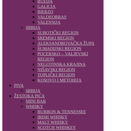
RUEDA
GALICIA
BIERZO
VALDEORRAS
VALENSIJA
SRBIJA
SUBOTIČKI REGION
SREMSKI REGION
ALEKSANDROVAČKA ŽUPA
ŠUMADIJSKI REGION
POCERSKO – VALJEVSKI
REGION
NEGOTINSKA KRAJINA
NIŠAVSKI REGION
TOPLIČKI REGION
KOSOVO I METOHIJA
PIVA
SRBIJA
ŽESTOKA PIĆA
MINI BAR
WHISKY
BURBON & TENNESSEE
IRISH WHISKY
MALT WHISKY
SCOTCH WHISKEY