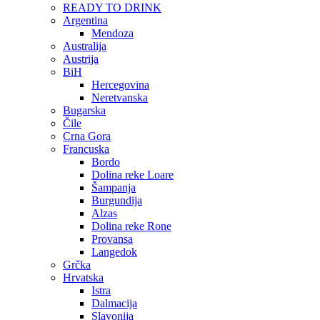
READY TO DRINK
Argentina
Mendoza
Australija
Austrija
BiH
Hercegovina
Neretvanska
Bugarska
Čile
Crna Gora
Francuska
Bordo
Dolina reke Loare
Šampanja
Burgundija
Alzas
Dolina reke Rone
Provansa
Langedok
Grčka
Hrvatska
Istra
Dalmacija
Slavonija