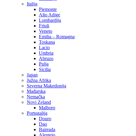
Italija
Piemonte
Alto Adige
Lombardija
Friuli
Veneto
Emilia – Romagna
Toskana
Lacio
Umbria
Abruzo
Pulja
Sicilia
Japan
Južna Afrika
Severna Makedonija
Mađarska
Nemačka
Novi Zeland
Malboro
Portugalija
Douro
Dao
Bairrada
Alentejo