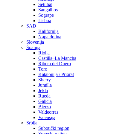
Setubal
Sangalhos
Sogrape
Lisboa
SAD
Kalifornija
Napa dolina
Slovenija
Španija
Rioha
Castilla–La Mancha
Ribera del Duero
Toro
Katalonija / Priorat
Sherry
Jumilla
Jekla
Rueda
Galicia
Bierzo
Valdeorras
Valensija
Srbija
Subotički region
Sremski region