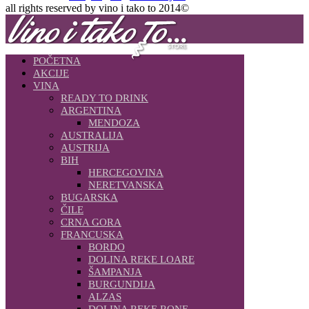
all rights reserved by vino i tako to 2014©
POČETNA
AKCIJE
VINA
READY TO DRINK
ARGENTINA
MENDOZA
AUSTRALIJA
AUSTRIJA
BIH
HERCEGOVINA
NERETVANSKA
BUGARSKA
ČILE
CRNA GORA
FRANCUSKA
BORDO
DOLINA REKE LOARE
ŠAMPANJA
BURGUNDIJA
ALZAS
DOLINA REKE RONE