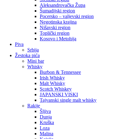
Aleksandrovačka Župa
Šumadijski region
Pocersko – valjevski region
Negotinska krajina
Nišavski region
Toplički region
Kosovo i Metohija
Piva
Srbija
Žestoka pića
Mini bar
Whisky
Burbon & Tennessee
Irish Whisky
Malt Whisky
Scotch Whiskey
JAPANSKI VISKI
Tajvanski single malt whisky
Rakije
Šljiva
Dunja
Kruška
Loza
Malina