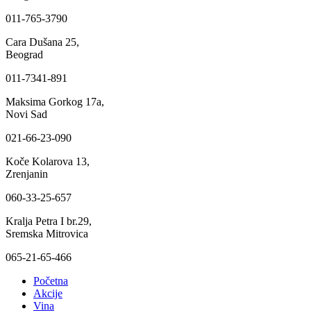
011-765-3790
Cara Dušana 25,
Beograd
011-7341-891
Maksima Gorkog 17a,
Novi Sad
021-66-23-090
Koče Kolarova 13,
Zrenjanin
060-33-25-657
Kralja Petra I br.29,
Sremska Mitrovica
065-21-65-466
Početna
Akcije
Vina