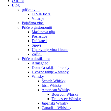
O nama
Blog
priče o vinu
O VINIMA
Vinarije
Pojačana vina
Priče o gastonomiji
Maslinova ulja
Poslastice
Delikatesi
Sirevi
Uparivanje vina i hrane
Začini
Priče o destilatima
Armagnac
Domaća rakija – brendy
Uvozne rakije – brandy
Whisky
Scotch Whisky
Irish Whisky
American Whisky
Bourbon Whisky
Tennessee Whisky
Japanski Whisky
Canadian Whiskey