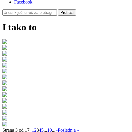
Facebook
I tako to
Strana 3 od 17
«
1
2
3
4
5
...
10
...
»
Poslednja »