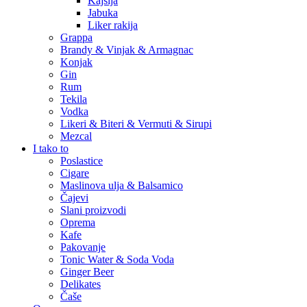
Kajsija
Jabuka
Liker rakija
Grappa
Brandy & Vinjak & Armagnac
Konjak
Gin
Rum
Tekila
Vodka
Likeri & Biteri & Vermuti & Sirupi
Mezcal
I tako to
Poslastice
Cigare
Maslinova ulja & Balsamico
Čajevi
Slani proizvodi
Oprema
Kafe
Pakovanje
Tonic Water & Soda Voda
Ginger Beer
Delikates
Čaše